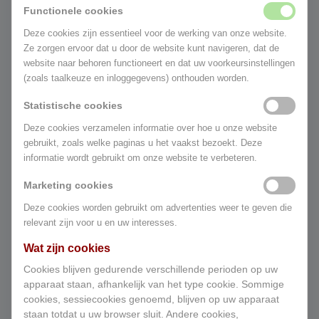
Functionele cookies
Gedurende de in het aanbod vermelde
Deze cookies zijn essentieel voor de werking van onze website.
geldigheidsduur worden de prijzen van de
Ze zorgen ervoor dat u door de website kunt navigeren, dat de
aangeboden producten en/of diensten niet
website naar behoren functioneert en dat uw voorkeursinstellingen
verhoogd, behoudens prijswijzigingen als
(zoals taalkeuze en inloggegevens) onthouden worden.
gevolg van veranderingen in btw-tarieven.
Statistische cookies
In afwijking van het vorige lid kan de
ondernemer producten of diensten waarvan
Deze cookies verzamelen informatie over hoe u onze website
gebruikt, zoals welke paginas u het vaakst bezoekt. Deze
de prijzen gebonden zijn aan schommelingen
informatie wordt gebruikt om onze website te verbeteren.
op de financiële markt en waar de
ondernemer geen invloed op heeft, met
Marketing cookies
variabele prijzen aanbieden. Deze
Deze cookies worden gebruikt om advertenties weer te geven die
gebondenheid aan schommelingen en het feit
relevant zijn voor u en uw interesses.
dat eventueel vermelde prijzen richtprijzen
zijn, worden bij het aanbod vermeld.
Wat zijn cookies
De in het aanbod van producten of diensten
Cookies blijven gedurende verschillende perioden op uw
genoemde prijzen zijn inclusief btw.
apparaat staan, afhankelijk van het type cookie. Sommige
cookies, sessiecookies genoemd, blijven op uw apparaat
Artikel 6 – Levering en uitvoering
staan ​​totdat u uw browser sluit. Andere cookies,