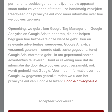
permanente cookies genoemd, blijven op uw apparaat
Voor de bezorging van een bestelling kunnen
staan ​​totdat ze verlopen of totdat u ze handmatig verwijdert.
bezorgkosten worden berekend, deze
Raadpleeg ons privacybeleid voor meer informatie over hoe
worden voor het afrekenen kenbaar
we cookies gebruiken.
gemaakt.
Opmerking: we gebruiken Google Tag Manager om Google
De ondernemer zal de grootst mogelijke
Analytics en Google Ads te beheren, die ons helpen
zorgvuldigheid in acht nemen bij het in
begrijpen hoe bezoekers onze website gebruiken en
ontvangst nemen en bij de uitvoering van
relevante advertenties weergeven. Google Analytics
bestellingen en leveringen van producten.
verzamelt geanonimiseerde statistische gegevens, terwijl
Google Ads informatie gebruikt om gepersonaliseerde
Als plaats van levering geldt het adres dat de
advertenties te leveren. Houd er rekening mee dat de
consument aan de ondernemer kenbaar heeft
informatie die door deze cookies wordt verzameld, ook
gemaakt. De consument dient op het
wordt gedeeld met Google. Voor meer informatie over hoe
doorgegeven adres aanwezig te zijn om de
Google uw gegevens gebruikt, raden we u aan het
bestelling aan te nemen.
privacybeleid van Google te lezen:
Google-privacybeleid
De ondernemer zal geaccepteerde
bestellingen met bekwame spoed doch
uiterlijk binnen 90 minuten leveren, tenzij een
Accepteer voorkeuren
andere leveringstermijn is overeengekomen.
Indien de bezorging vertraging ondervindt,