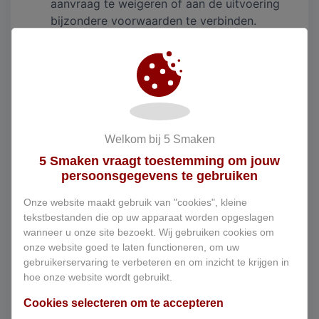
aanvraag te weigeren of aan de uitvoering
bijzondere voorwaarden te verbinden.
De ondernemer zal uiterlijk bij levering van
het product aan de consument de volgende
informatie, schriftelijk of op zodanige wijze
dat deze door de consument op een
toegankelijke manier kan worden opgeslagen
op een duurzame gegevensdrager,
Welkom bij 5 Smaken
meesturen:
5 Smaken vraagt toestemming om jouw
Het bezoekadres van de vestiging van de
persoonsgegevens te gebruiken
ondernemer waar de consument met
klachten terecht kan;
Onze website maakt gebruik van "cookies", kleine
tekstbestanden die op uw apparaat worden opgeslagen
De prijs met inbegrip van alle belastingen van
wanneer u onze site bezoekt. Wij gebruiken cookies om
het product of dienst; voor zover van
onze website goed te laten functioneren, om uw
toepassing de kosten van aflevering; en de
gebruikerservaring te verbeteren en om inzicht te krijgen in
wijze van betaling, aflevering of uitvoering
hoe onze website wordt gebruikt.
van de overeenkomst op afstand.
Cookies selecteren om te accepteren
Artikel 5 – De prijs